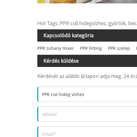
Hot Tags: PPR cső hidegvízhez, gyártók, bes
Kapcsolódó kategória
PPR zuhany mixer
PPR Fitting
PPR szelep
Kérdés küldése
Kérdését az alábbi űrlapon adja meg. 24 órá