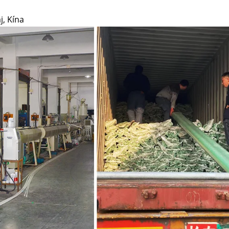
a
j, Kína