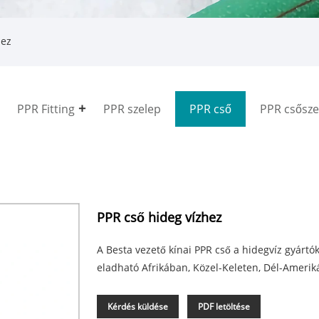
hez
PPR Fitting
PPR szelep
PPR cső
PPR csősze
PPR cső hideg vízhez
A Besta vezető kínai PPR cső a hidegvíz gyártók
eladható Afrikában, Közel-Keleten, Dél-Amerik
Kérdés küldése
PDF letöltése