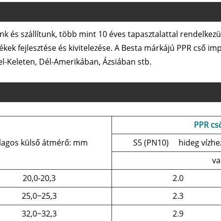
k és szállítunk, több mint 10 éves tapasztalattal rendelkezü
kek fejlesztése és kivitelezése. A Besta márkájú PPR cső i
zel-Keleten, Dél-Amerikában, Ázsiában stb.
PPR cső
lagos külső átmérő: mm
S5 (PN10) hideg vízhe
va
20,0-20,3
2.0
25,0~25,3
2.3
32,0~32,3
2.9