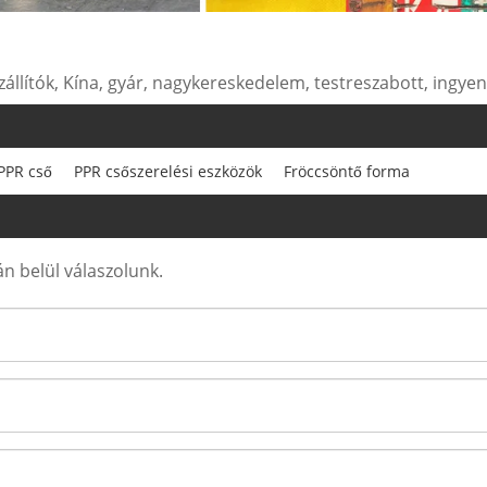
zállítók, Kína, gyár, nagykereskedelem, testreszabott, ingye
PPR cső
PPR csőszerelési eszközök
Fröccsöntő forma
n belül válaszolunk.