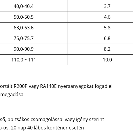
40,0-40,4
3.7
50,0-50,5
4.6
63,0-63,6
5.8
75,0-75,7
6.8
90,0-90,9
8.2
110,0 ~ 111
10.0
portált R200P vagy RA140E nyersanyagokat fogad el
ín megadása
ső, pp zsákos csomagolással vagy igény szerint
láb-os, 20 nap 40 lábos konténer esetén