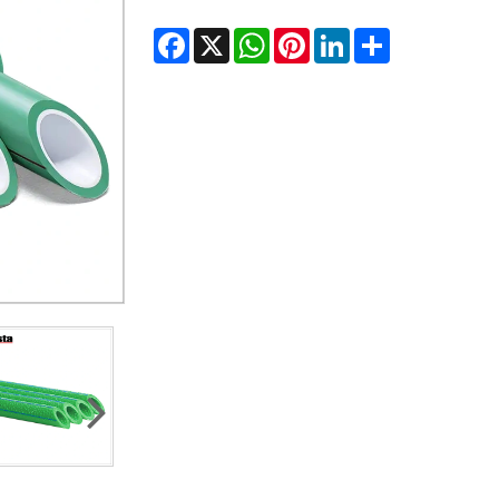
Facebook
X
WhatsApp
Pinterest
LinkedIn
Share