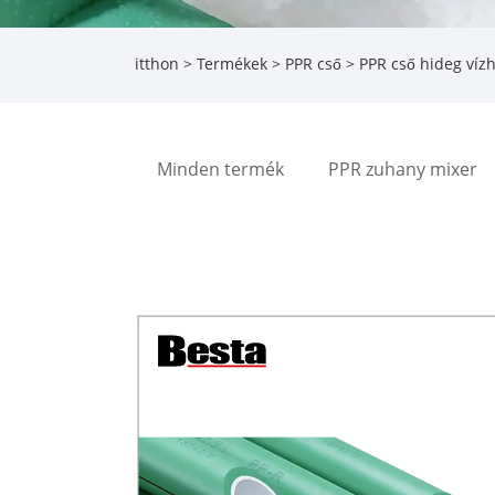
itthon
>
Termékek
>
PPR cső
> PPR cső hideg víz
Minden termék
PPR zuhany mixer