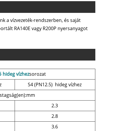
nk a vízvezeték-rendszerben, és saját
mportált RA140E vagy R200P nyersanyagot
 hideg vízhez
sorozat
z
S4 (PN12.5) hideg vízhez
stagság(en):mm
2.3
2.8
3.6