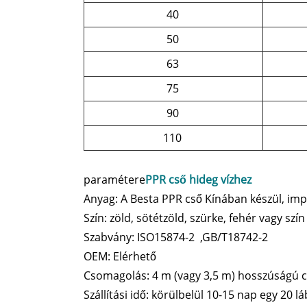
40
50
63
75
90
110
paramétere
PPR cső hideg vízhez
Anyag: A Besta PPR cső Kínában készül, im
Szín: zöld, sötétzöld, szürke, fehér vagy sz
Szabvány: ISO15874-2 ,GB/T18742-2
OEM: Elérhető
Csomagolás: 4 m (vagy 3,5 m) hosszúságú c
Szállítási idő: körülbelül 10-15 nap egy 20 