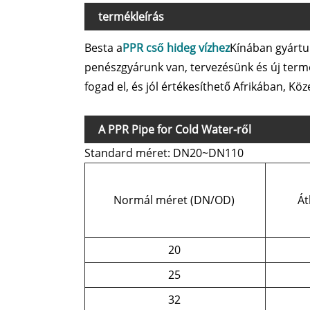
termékleírás
Besta a
PPR cső hideg vízhez
Kínában gyártun
penészgyárunk van, tervezésünk és új termé
fogad el, és jól értékesíthető Afrikában, Kö
A PPR Pipe for Cold Water-ről
Standard méret: DN20~DN110
Normál méret (DN/OD)
Át
20
25
32