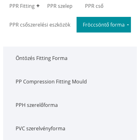
PPR Fitting
PPR szelep
PPR cső
PPR csőszerelési eszközök
Fröccsöntő forma
Öntözés Fitting Forma
PP Compression Fitting Mould
PPH szerelőforma
PVC szerelvényforma