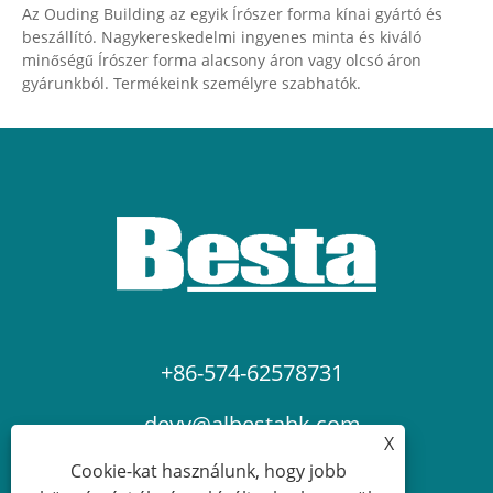
Az Ouding Building az egyik Írószer forma kínai gyártó és
beszállító. Nagykereskedelmi ingyenes minta és kiváló
minőségű Írószer forma alacsony áron vagy olcsó áron
gyárunkból. Termékeink személyre szabhatók.
+86-574-62578731
devy@albestahk.com
X
Cookie-kat használunk, hogy jobb